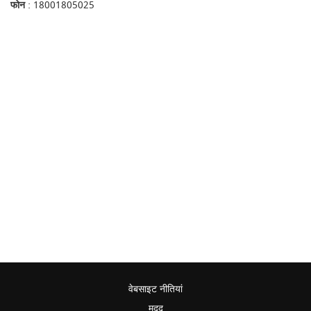
फोन
: 18001805025
वेबसाइट नीतियां
मदद