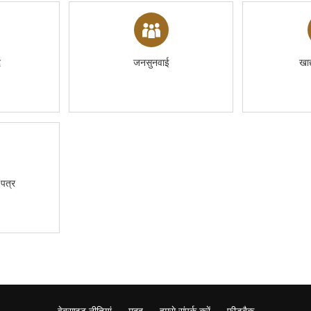
द
जनसुनवाई
खाद
पत्र